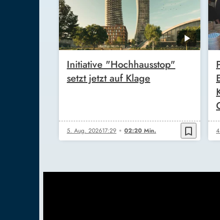
Initiative "Hochhausstop"
setzt jetzt auf Klage
bookmark_border
5. Aug. 2026
17:29
02:20 Min.
4