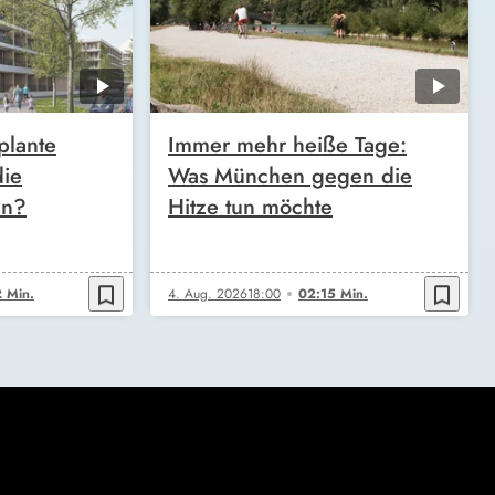
plante
Immer mehr heiße Tage:
die
Was München gegen die
en?
Hitze tun möchte
bookmark_border
bookmark_border
 Min.
4. Aug. 2026
18:00
02:15 Min.