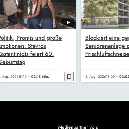
Politik, Promis und große
Blockiert eine ge
Emotionen: Stavros
Seniorenanlage 
Kostantinidis feiert 60.
Frischluftschneis
Geburtstag
bookmark_border
. Aug. 2026
18:15
02:18 Min.
4. Aug. 2026
18:00
02:02
Medienpartner von: