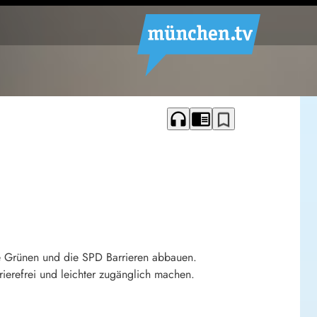
headphones
chrome_reader_mode
bookmark_border
ie Grünen und die SPD Barrieren abbauen.
ierefrei und leichter zugänglich machen.