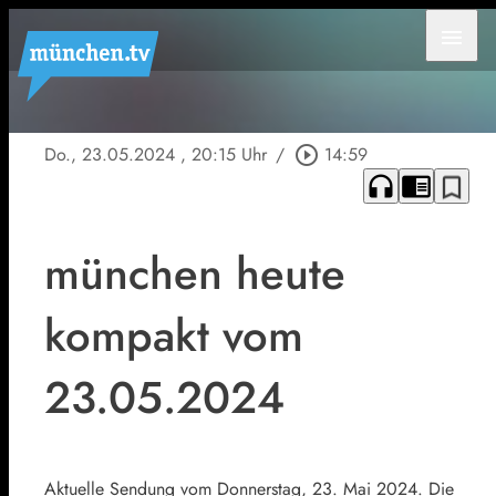
menu
Do., 23.05.2024
, 20:15 Uhr
/
play_circle_outline
14:59
headphones
chrome_reader_mode
bookmark_border
münchen heute
kompakt vom
23.05.2024
Aktuelle Sendung vom Donnerstag, 23. Mai 2024. Die