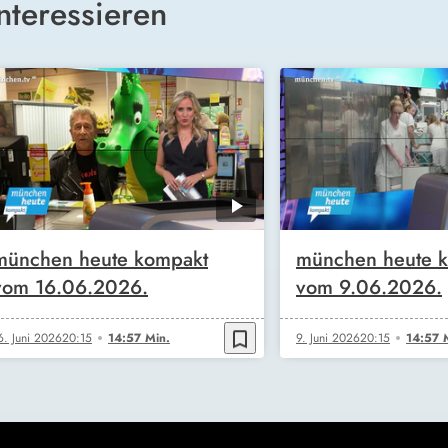
nteressieren
münchen heute kompakt
münchen heute 
vom 16.06.2026.
vom 9.06.2026.
bookmark_border
6. Juni 2026
20:15
14:57 Min.
9. Juni 2026
20:15
14:57 