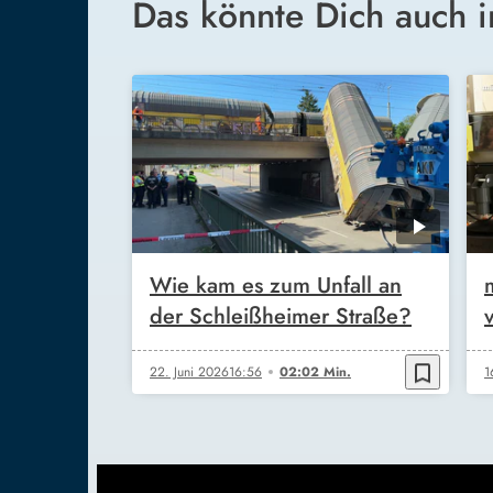
Das könnte Dich auch i
Wie kam es zum Unfall an
der Schleißheimer Straße?
bookmark_border
22. Juni 2026
16:56
02:02 Min.
1