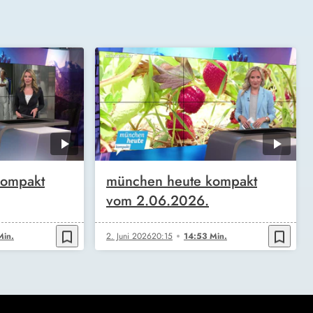
kompakt
münchen heute kompakt
vom 2.06.2026.
bookmark_border
bookmark_border
Min.
2. Juni 2026
20:15
14:53 Min.