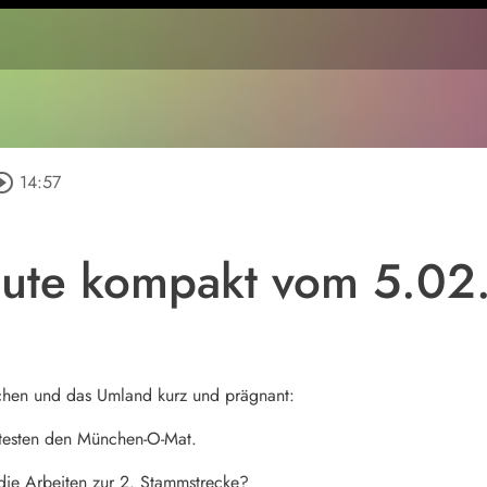
rcle_outline
14:57
ute kompakt vom 5.02
chen und das Umland kurz und prägnant:
testen den München-O-Mat.
die Arbeiten zur 2. Stammstrecke?