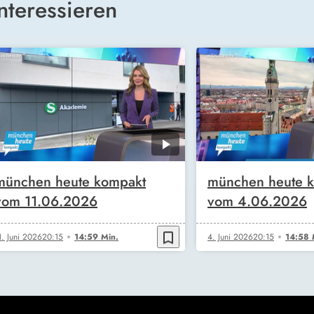
nteressieren
münchen heute kompakt
münchen heute 
vom 11.06.2026
vom 4.06.2026
bookmark_border
1. Juni 2026
20:15
14:59 Min.
4. Juni 2026
20:15
14:58 