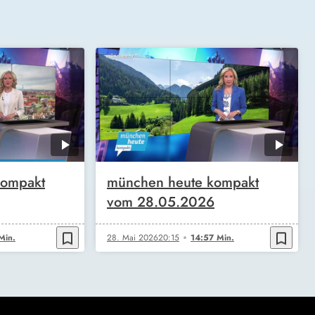
kompakt
münchen heute kompakt
vom 28.05.2026
bookmark_border
bookmark_border
Min.
28. Mai 2026
20:15
14:57 Min.