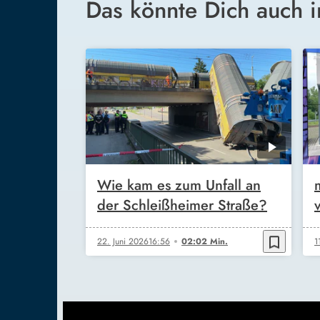
Das könnte Dich auch i
Wie kam es zum Unfall an
der Schleißheimer Straße?
bookmark_border
22. Juni 2026
16:56
02:02 Min.
1