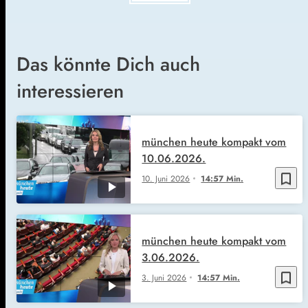
Das könnte Dich auch
interessieren
münchen heute kompakt vom
10.06.2026.
bookmark_border
10. Juni 2026
14:57 Min.
münchen heute kompakt vom
3.06.2026.
bookmark_border
3. Juni 2026
14:57 Min.