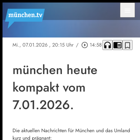
menu
headphones
chrome_reader_mode
bookmark_border
Mi., 07.01.2026
, 20:15 Uhr
/
play_circle_outline
14:58
münchen heute
kompakt vom
7.01.2026.
Die aktuellen Nachrichten für München und das Umland
kurz und prägnant: