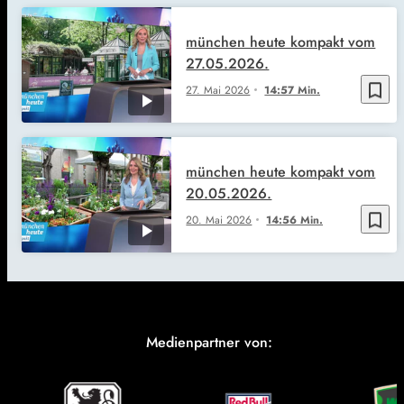
münchen heute kompakt vom
27.05.2026.
bookmark_border
27. Mai 2026
14:57 Min.
münchen heute kompakt vom
20.05.2026.
bookmark_border
20. Mai 2026
14:56 Min.
Medienpartner von: