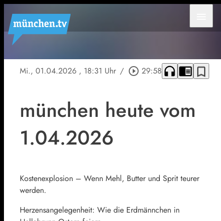
menu
headphones
chrome_reader_mode
bookmark_border
Mi., 01.04.2026
, 18:31 Uhr
/
play_circle_outline
29:58
münchen heute vom
1.04.2026
Kostenexplosion – Wenn Mehl, Butter und Sprit teurer
werden.
Herzensangelegenheit: Wie die Erdmännchen in