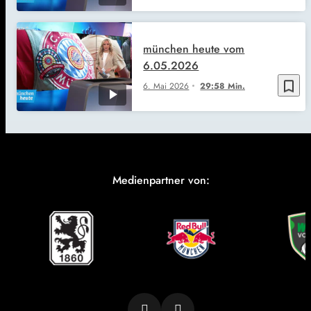
münchen heute vom
6.05.2026
bookmark_border
6. Mai 2026
29:58 Min.
Medienpartner von: