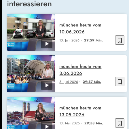
interessieren
münchen heute vom
10.06.2026
bookmark_border
10. Juni 2026
29:59 Min.
münchen heute vom
3.06.2026
bookmark_border
3. Juni 2026
29:57 Min.
münchen heute vom
13.05.2026
bookmark_border
13. Mai 2026
29:58 Min.