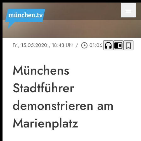
menu
headphones
chrome_reader_mode
bookmark_border
Fr., 15.05.2020
, 18:43 Uhr
/
play_circle_outline
01:06
Münchens
Stadtführer
demonstrieren am
Marienplatz