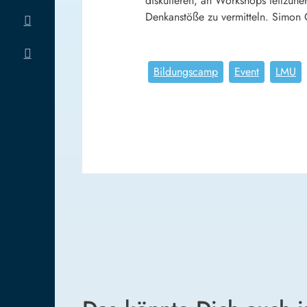
diskutieren, an Workshops teilzun
Denkanstöße zu vermitteln. Simon 
Bildungscamp
Event
LMU