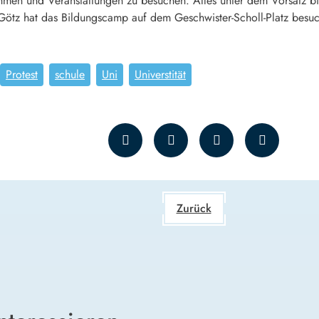
ehmen und Veranstaltungen zu besuchen. Alles unter dem Vorsatz b
Götz hat das Bildungscamp auf dem Geschwister-Scholl-Platz besuc
Protest
schule
Uni
Universtität
Zurück