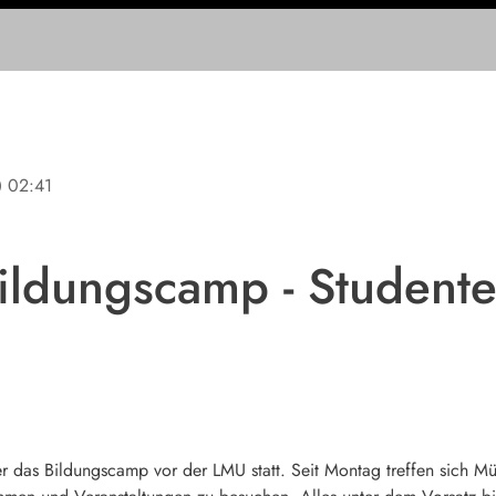
ine
02:41
ldungscamp - Studente
er das Bildungscamp vor der LMU statt. Seit Montag treffen sich 