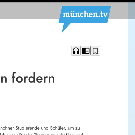
headphones
chrome_reader_mode
bookmark_border
n fordern
Münchner Studierende und Schüler, um zu