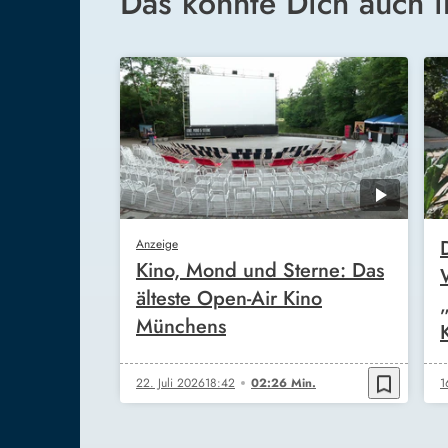
Das könnte Dich auch i
Anzeige
Kino, Mond und Sterne: Das
älteste Open-Air Kino
Münchens
bookmark_border
22. Juli 2026
18:42
02:26 Min.
1