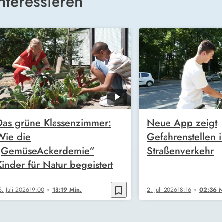
nteressieren
Das grüne Klassenzimmer:
Neue App zeigt
Wie die
Gefahrenstellen 
„GemüseAckerdemie“
Straßenverkehr
Kinder für Natur begeistert
bookmark_border
6. Juli 2026
19:00
13:19 Min.
2. Juli 2026
18:16
02:36 M