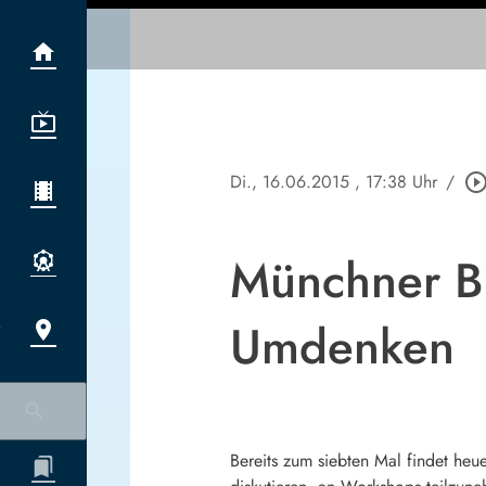
Di., 16.06.2015
, 17:38 Uhr
/
play_circle_outl
Münchner Bi
Umdenken
Bereits zum siebten Mal findet heu