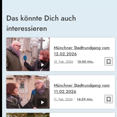
Das könnte Dich auch
interessieren
Münchner Stadtrundgang vom
12.02.2026
bookmark_border
12. Feb. 2026
15:00 Min.
Münchner Stadtrundgang vom
11.02.2026
bookmark_border
11. Feb. 2026
14:59 Min.