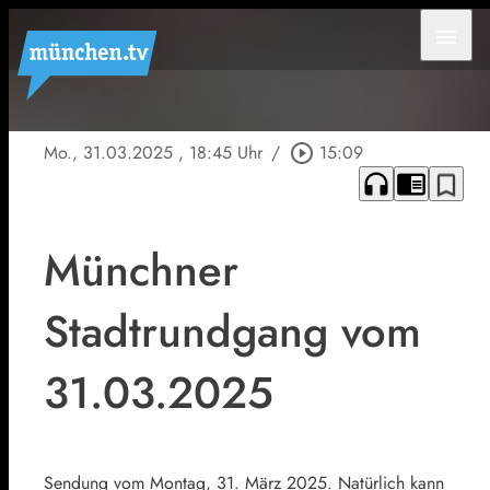
menu
Mo., 31.03.2025
, 18:45 Uhr
/
play_circle_outline
15:09
headphones
chrome_reader_mode
bookmark_border
Münchner
Stadtrundgang vom
31.03.2025
Sendung vom Montag, 31. März 2025. Natürlich kann