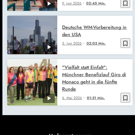
bookmark_border
9. Juni 2026
02:45 Min.
Deutsche WM-Vorbereitung in
den USA
bookmark_border
5. Juni 2026
02:03 Min.
"Vielfalt statt Einfalt":
Münchner Benefizlauf Giro di
Monaco geht in die fünfte
Runde
bookmark_border
6. Mai 2026
01:31 Min.