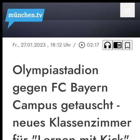
menu
headphones
chrome_reader_mode
bookmark_border
Fr., 27.01.2023
, 18:12 Uhr
/
play_circle_outline
02:17
Olympiastadion
gegen FC Bayern
Campus getauscht -
neues Klassenzimmer
für "Lernen mit Kick"