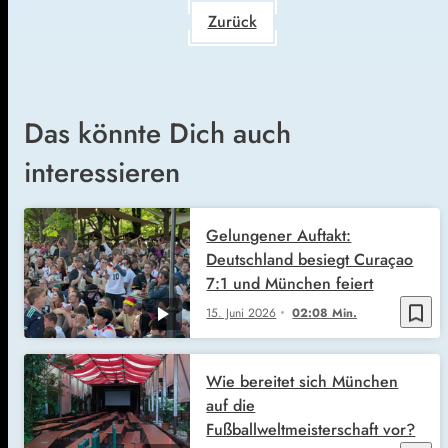
Zurück
Das könnte Dich auch
interessieren
Gelungener Auftakt:
Deutschland besiegt Curaçao
7:1 und München feiert
bookmark_border
15. Juni 2026
02:08 Min.
Wie bereitet sich München
auf die
Fußballweltmeisterschaft vor?