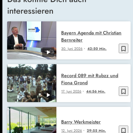
interessieren
Bayern Agenda mit Christian
Bernreiter
bookmark_border
30. Juni 2026
42:50 Min.
Record 089 mit Rubzz und
Fiona Grond
bookmark_border
17. Juni 2026
44:56 Min.
Barry Werkmeister
bookmark_border
12. Juni 2026
29:55 Min.