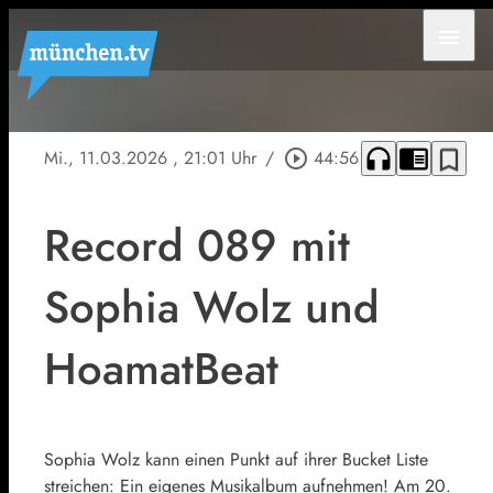
menu
headphones
chrome_reader_mode
bookmark_border
Mi., 11.03.2026
, 21:01 Uhr
/
play_circle_outline
44:56
Record 089 mit
Sophia Wolz und
HoamatBeat
Sophia Wolz kann einen Punkt auf ihrer Bucket Liste
streichen: Ein eigenes Musikalbum aufnehmen! Am 20.