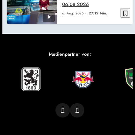
06.08.2026
bookmark_border
6. Aug. 2026
27:12 Min.
Medienpartner von: