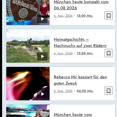
München heute kompakt vom
06.08.2026
bookmark_border
6. Aug. 2026
15:00 Min.
Heimatgschichtn –
Nachwuchs auf zwei Rädern
bookmark_border
6. Aug. 2026
12:50 Min.
Rebecca Mir kassiert für den
guten Zweck
bookmark_border
6. Aug. 2026
06:08 Min.
München heute vom