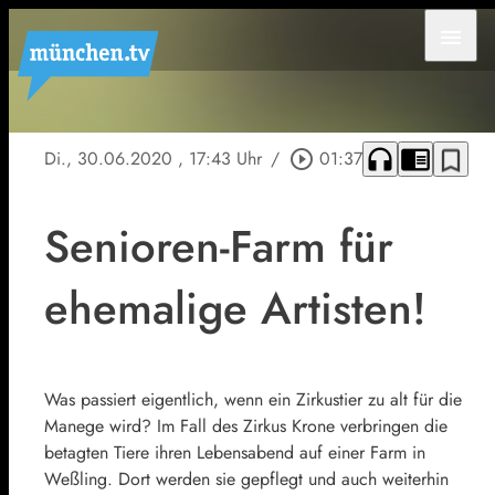
menu
headphones
chrome_reader_mode
bookmark_border
Di., 30.06.2020
, 17:43 Uhr
/
play_circle_outline
01:37
Senioren-Farm für
ehemalige Artisten!
Was passiert eigentlich, wenn ein Zirkustier zu alt für die
Manege wird? Im Fall des Zirkus Krone verbringen die
betagten Tiere ihren Lebensabend auf einer Farm in
Weßling. Dort werden sie gepflegt und auch weiterhin