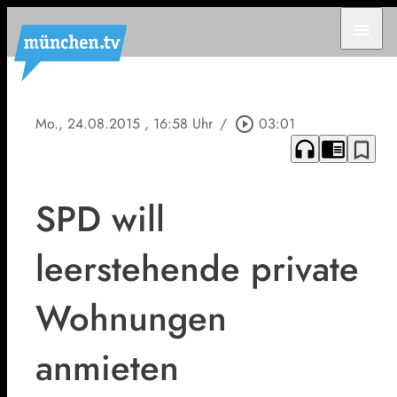
menu
Mo., 24.08.2015
, 16:58 Uhr
/
play_circle_outline
03:01
headphones
chrome_reader_mode
bookmark_border
SPD will
leerstehende private
Wohnungen
anmieten