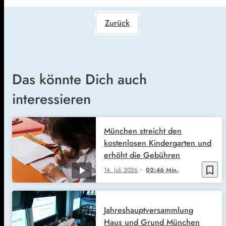
Zurück
Das könnte Dich auch
interessieren
München streicht den
kostenlosen Kindergarten und
erhöht die Gebühren
bookmark_border
14. Juli 2026
02:46 Min.
Jahreshauptversammlung
Haus und Grund München