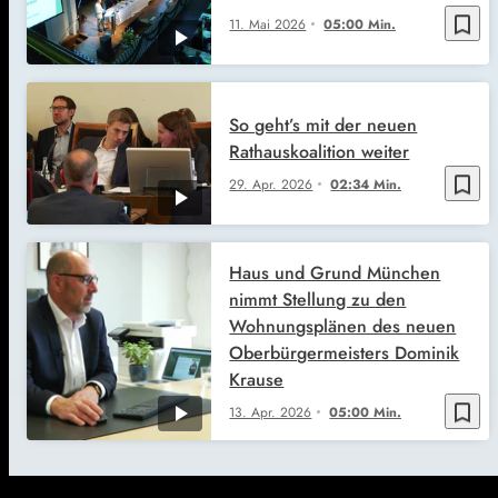
bookmark_border
11. Mai 2026
05:00 Min.
So geht’s mit der neuen
Rathauskoalition weiter
bookmark_border
29. Apr. 2026
02:34 Min.
Haus und Grund München
nimmt Stellung zu den
Wohnungsplänen des neuen
Oberbürgermeisters Dominik
Krause
bookmark_border
13. Apr. 2026
05:00 Min.