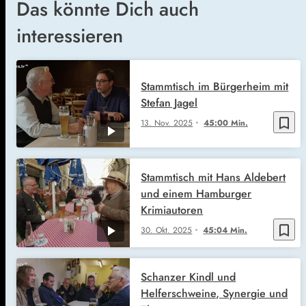
Das könnte Dich auch
interessieren
Stammtisch im Bürgerheim mit
Stefan Jagel
bookmark_border
13. Nov. 2025
45:00 Min.
Stammtisch mit Hans Aldebert
und einem Hamburger
Krimiautoren
bookmark_border
30. Okt. 2025
45:04 Min.
Schanzer Kindl und
Helferschweine, Synergie und