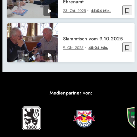
Ehrenamt
bookmark_border
23. Okt. 2025
45:04 Min.
Stammtisch vom 9.10.2025
bookmark_border
9. Okt. 2025
45:04 Min.
Medienpartner von: