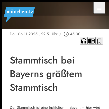
menu
Do., 06.11.2025
, 22:51 Uhr
/
play_circle_outline
45:00
headphones
chrome_reader_mode
bookmark_border
Stammtisch bei
Bayerns größtem
Stammtisch
Der Stammtisch ist eine Institution in Bayern – hier wird