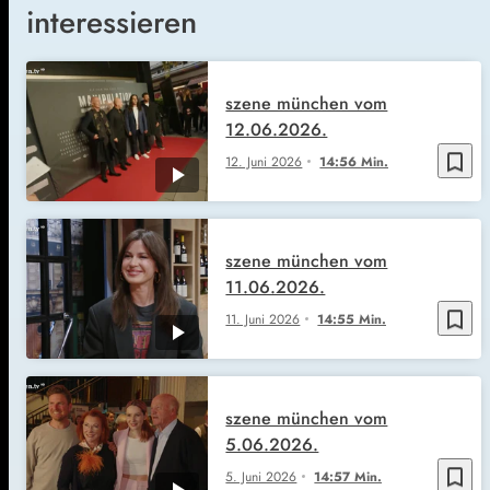
interessieren
szene münchen vom
12.06.2026.
bookmark_border
12. Juni 2026
14:56 Min.
szene münchen vom
11.06.2026.
bookmark_border
11. Juni 2026
14:55 Min.
szene münchen vom
5.06.2026.
bookmark_border
5. Juni 2026
14:57 Min.