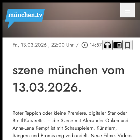
menu
headphones
chrome_reader_mode
bookmark_border
Fr., 13.03.2026
, 22:00 Uhr
/
play_circle_outline
14:57
szene münchen vom
13.03.2026.
Roter Teppich oder kleine Premiere, digitaler Star oder
Brettl-Kabarettist – die Szene mit Alexander Onken und
Anna-Lena Kempf ist mit Schauspielern, Künstlern,
Sängern und Promis eng verbandelt. Neue Filme, Videos