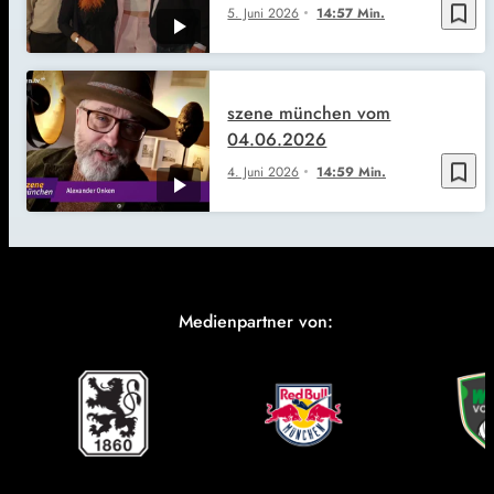
bookmark_border
5. Juni 2026
14:57 Min.
szene münchen vom
04.06.2026
bookmark_border
4. Juni 2026
14:59 Min.
Medienpartner von: