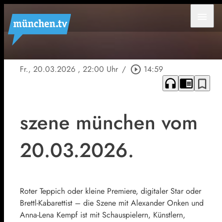
menu
Fr., 20.03.2026
, 22:00 Uhr
/
play_circle_outline
14:59
headphones
chrome_reader_mode
bookmark_border
szene münchen vom
20.03.2026.
Roter Teppich oder kleine Premiere, digitaler Star oder
Brettl-Kabarettist – die Szene mit Alexander Onken und
Anna-Lena Kempf ist mit Schauspielern, Künstlern,