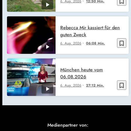
bookmark_border
6. Aug. 2026
12:50 Min.
Rebecca Mir kassiert für den
guten Zweck
bookmark_border
6. Aug. 2026
06:08 Min.
München heute vom
06.08.2026
bookmark_border
6. Aug. 2026
27:12 Min.
Medienpartner von: