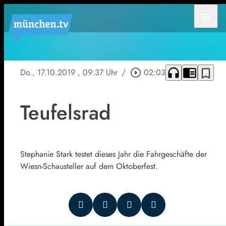
menu
headphones
chrome_reader_mode
bookmark_border
Do., 17.10.2019
, 09:37 Uhr
/
play_circle_outline
02:03
Teufelsrad
Stephanie Stark testet dieses Jahr die Fahrgeschäfte der
Wiesn-Schausteller auf dem Oktoberfest.