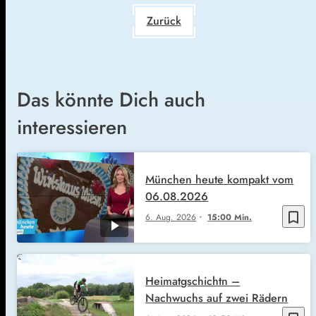
Zurück
Das könnte Dich auch
interessieren
München heute kompakt vom
06.08.2026
bookmark_border
6. Aug. 2026
15:00 Min.
Heimatgschichtn –
Nachwuchs auf zwei Rädern