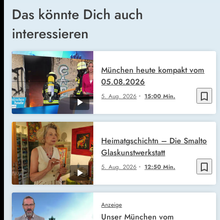
Das könnte Dich auch
interessieren
München heute kompakt vom
05.08.2026
bookmark_border
5. Aug. 2026
15:00 Min.
Heimatgschichtn – Die Smalto
Glaskunstwerkstatt
bookmark_border
5. Aug. 2026
12:50 Min.
Anzeige
Unser München vom