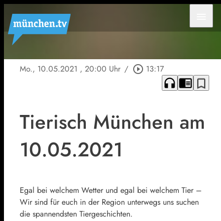
menu
Mo., 10.05.2021
, 20:00 Uhr
/
play_circle_outline
13:17
headphones
chrome_reader_mode
bookmark_border
Tierisch München am
10.05.2021
Egal bei welchem Wetter und egal bei welchem Tier –
Wir sind für euch in der Region unterwegs uns suchen
die spannendsten Tiergeschichten.