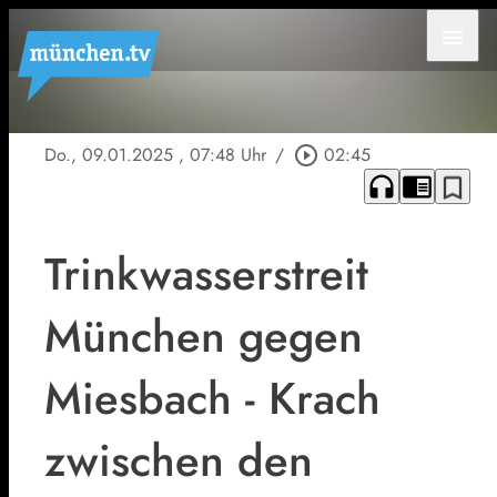
menu
Do., 09.01.2025
, 07:48 Uhr
/
play_circle_outline
02:45
headphones
chrome_reader_mode
bookmark_border
Trinkwasserstreit
München gegen
Miesbach - Krach
zwischen den