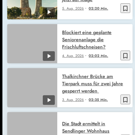
bookmark_border
5. Aug. 2026
02:20 Min.
Blockiert eine geplante
Seniorenanlage die
Frischluftschneisen?
bookmark_border
4. Aug. 2026
02:02 Min.
Thalkirchner Brücke am
Tierpark muss für zwei Jahre
gesperrt werden
bookmark_border
3. Aug. 2026
02:35 Min.
Die Stadt ermittelt in
Sendlinger Wohnhaus