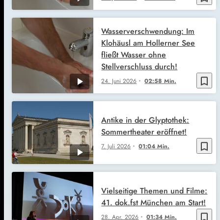
Wasserverschwendung: Im
Klohäusl am Hollerner See
fließt Wasser ohne
Stellverschluss durch!
bookmark_border
24. Juni 2026
02:58 Min.
Antike in der Glyptothek:
Sommertheater eröffnet!
bookmark_border
7. Juli 2026
01:04 Min.
Vielseitige Themen und Filme:
41. dok.fst München am Start!
bookmark_border
28. Apr. 2026
01:34 Min.