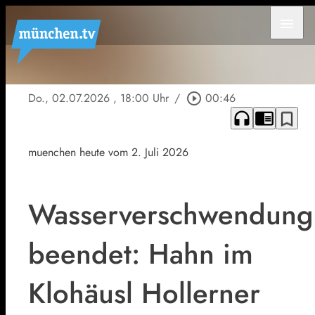
menu
Do., 02.07.2026
, 18:00 Uhr
/
play_circle_outline
00:46
headphones
chrome_reader_mode
bookmark_border
muenchen heute vom 2. Juli 2026
Wasserverschwendung
beendet: Hahn im
Klohäusl Hollerner