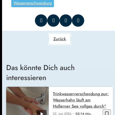
Wasserverschwendung
Zurück
Das könnte Dich auch
interessieren
Trinkwasserverschendung pur:
Wasserhahn läuft am
Hollerner See vollgas durch"
bookmark_border
23. Juni 2026
02:14 Min.