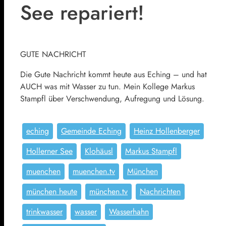
See repariert!
GUTE NACHRICHT
Die Gute Nachricht kommt heute aus Eching – und hat
AUCH was mit Wasser zu tun. Mein Kollege Markus
Stampfl über Verschwendung, Aufregung und Lösung.
eching
Gemeinde Eching
Heinz Hollenberger
Hollerner See
Klohäusl
Markus Stampfl
muenchen
muenchen.tv
München
münchen heute
münchen.tv
Nachrichten
trinkwasser
wasser
Wasserhahn