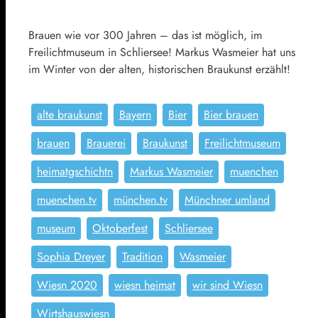
Brauen wie vor 300 Jahren – das ist möglich, im
Freilichtmuseum in Schliersee! Markus Wasmeier hat uns
im Winter von der alten, historischen Braukunst erzählt!
alte braukunst
Bayern
Bier
Bier brauen
brauen
Brauerei
Braukunst
Freilichtmuseum
heimatgschichtn
Markus Wasmeier
muenchen
muenchen.tv
münchen.tv
Münchner umland
museum
Oktoberfest
Schliersee
Sophia Dreyer
Tradition
Wasmeier
Wiesn 2020
wiesn heimat
wir sind Wiesn
Wirtshauswiesn