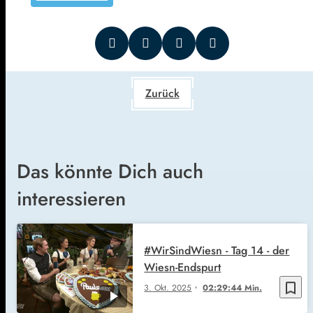
Zurück
Das könnte Dich auch
interessieren
#WirSindWiesn - Tag 14 - der
Wiesn-Endspurt
bookmark_border
3. Okt. 2025
02:29:44 Min.