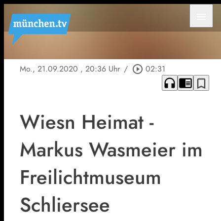
menu
Mo., 21.09.2020
, 20:36 Uhr
/
play_circle_outline
02:31
headphones
chrome_reader_mode
bookmark_border
Wiesn Heimat -
Markus Wasmeier im
Freilichtmuseum
Schliersee