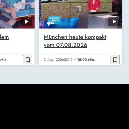
 dem
München heute kompakt
vom 07.08.2026
bookmark_border
bookmark_border
 Min.
7. Aug. 2026
20:15
15:00 Min.