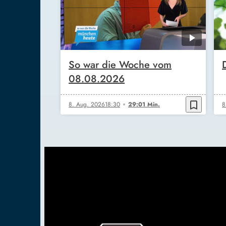
So war die Woche vom
08.08.2026
bookmark_border
8. Aug. 2026
18:30
29:01 Min.
8