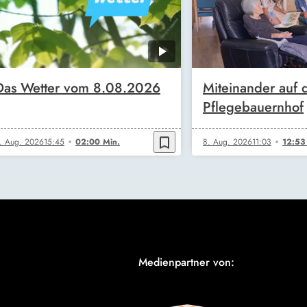
Das Wetter vom 8.08.2026
Miteinander auf
Pflegebauernhof
bookmark_border
. Aug. 2026
15:45
02:00 Min.
8. Aug. 2026
11:03
12:53
Medienpartner von: