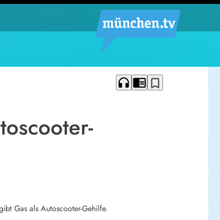
headphones
chrome_reader_mode
bookmark_border
toscooter-
ibt Gas als Autoscooter-Gehilfe.