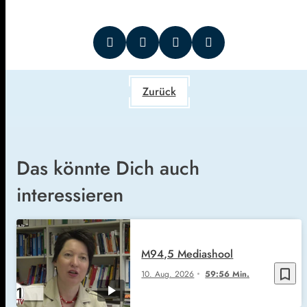
Zurück
Das könnte Dich auch
interessieren
M94,5 Mediashool
bookmark_border
10. Aug. 2026
59:56 Min.