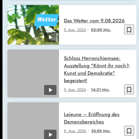
Das Wetter vom 9.08.2026
bookmark_border
9. Aug. 2026
02:00 Min.
Schloss Herrenchiemsee:
Ausstellung "Könnt ihr noch?-
Kunst und Demokratie"
begeistert!
bookmark_border
9. Aug. 2026
14:21 Min.
Lejeune – Eröffnung des
Demenzbereiches
bookmark_border
8. Aug. 2026
33:50 Min.