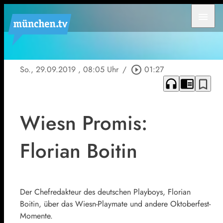
menu
So., 29.09.2019
, 08:05 Uhr
/
play_circle_outline
01:27
headphones
chrome_reader_mode
bookmark_border
Wiesn Promis:
Florian Boitin
Der Chefredakteur des deutschen Playboys, Florian
Boitin, über das Wiesn-Playmate und andere Oktoberfest-
Momente.