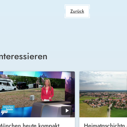
Zurück
nteressieren
München heute kompakt
Heimatgschichtn 