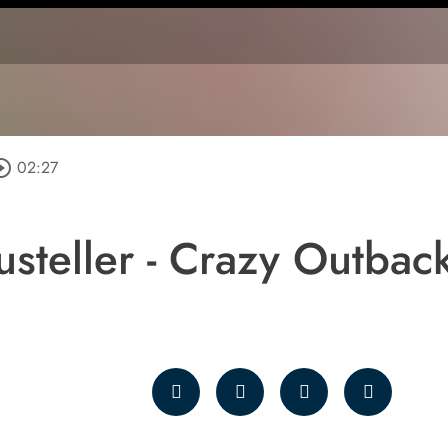
cle_outline
02:27
steller - Crazy Outbac