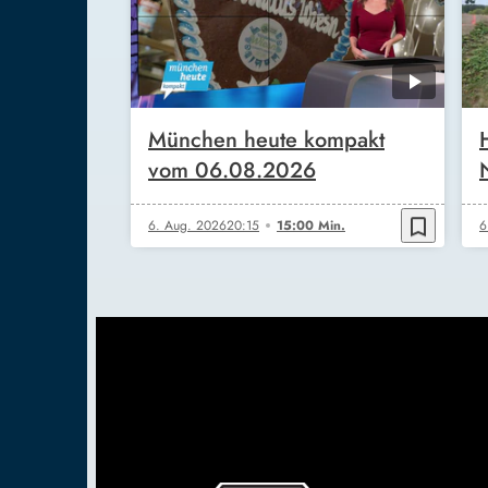
München heute kompakt
vom 06.08.2026
bookmark_border
6. Aug. 2026
20:15
15:00 Min.
6