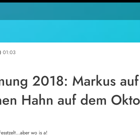
line
01:03
mung 2018: Markus auf
en Hahn auf dem Oktob
esstzelt…aber wo is a!