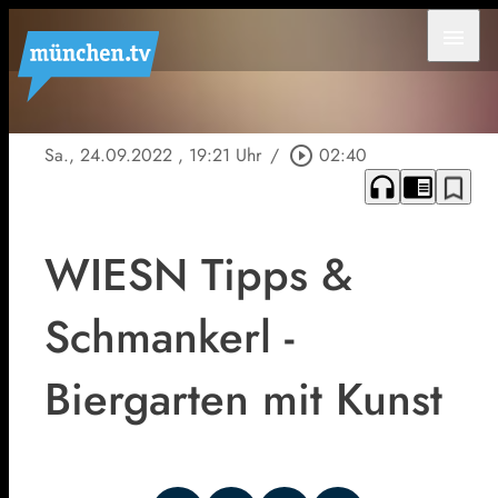
menu
Sa., 24.09.2022
, 19:21 Uhr
/
play_circle_outline
02:40
headphones
chrome_reader_mode
bookmark_border
WIESN Tipps &
Schmankerl -
Biergarten mit Kunst