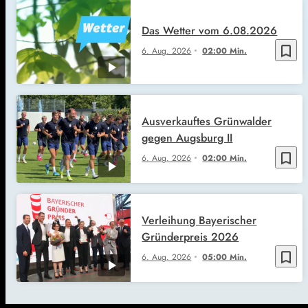
Das Wetter vom 6.08.2026
bookmark_border
6. Aug. 2026
02:00 Min.
Ausverkauftes Grünwalder
gegen Augsburg II
bookmark_border
6. Aug. 2026
02:00 Min.
Verleihung Bayerischer
Gründerpreis 2026
bookmark_border
6. Aug. 2026
05:00 Min.