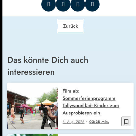
Zurück
Das könnte Dich auch
interessieren
Film ab:
Sommerferienprogramm
Tollywood lädt Kinder zum
Ausprobieren ein
bookmark_border
6. Aug. 2026
02:28 Min.