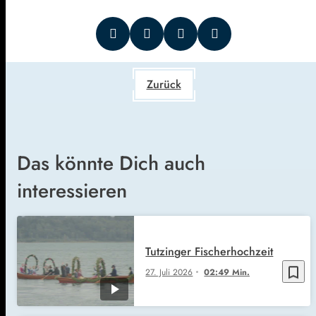
Zurück
Das könnte Dich auch
interessieren
Tutzinger Fischerhochzeit
bookmark_border
27. Juli 2026
02:49 Min.