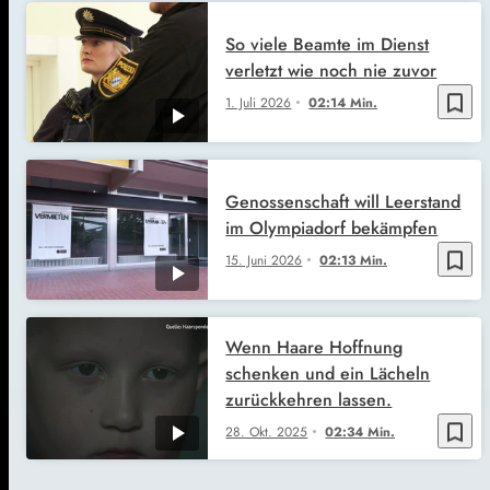
So viele Beamte im Dienst
verletzt wie noch nie zuvor
bookmark_border
1. Juli 2026
02:14 Min.
Genossenschaft will Leerstand
im Olympiadorf bekämpfen
bookmark_border
15. Juni 2026
02:13 Min.
Wenn Haare Hoffnung
schenken und ein Lächeln
zurückkehren lassen.
bookmark_border
28. Okt. 2025
02:34 Min.