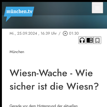
menu
Mi., 25.09.2024
, 16:39 Uhr
/
play_circle_outline
01:30
headphones
chrome_reader_mode
bookmark_border
München
Wiesn-Wache - Wie
sicher ist die Wiesn?
Gerade vor dem Hintergrund der aktuellen