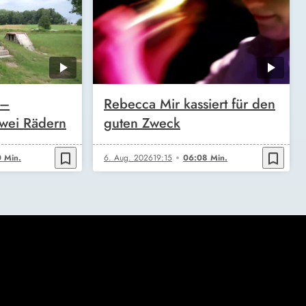
 –
Rebecca Mir kassiert für den
wei Rädern
guten Zweck
bookmark_border
bookmark_border
 Min.
6. Aug. 2026
19:15
06:08 Min.