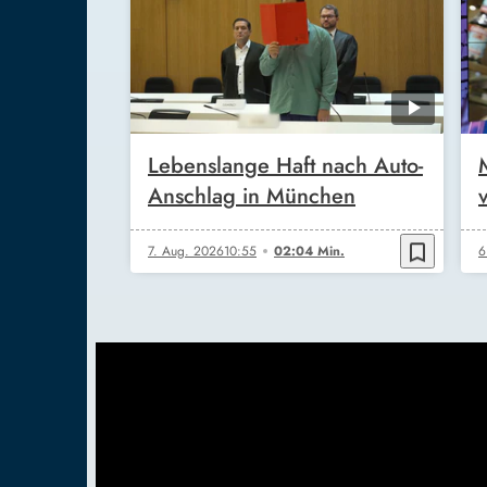
Lebenslange Haft nach Auto-
Anschlag in München
bookmark_border
7. Aug. 2026
10:55
02:04 Min.
6