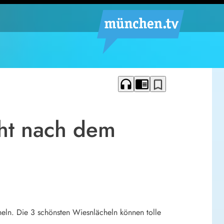
headphones
chrome_reader_mode
bookmark_border
cht nach dem
heln. Die 3 schönsten Wiesnlächeln können tolle