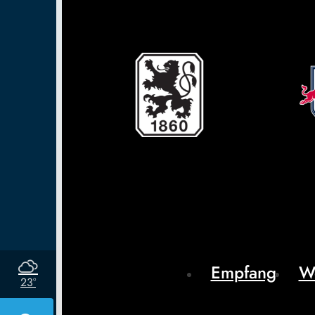
Empfang
W
23°