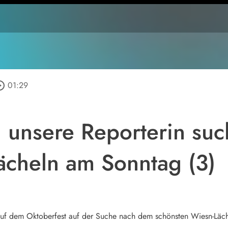
e_outline
01:29
 unsere Reporterin su
ächeln am Sonntag (3)
t auf dem Oktoberfest auf der Suche nach dem schönsten Wiesn-Läc