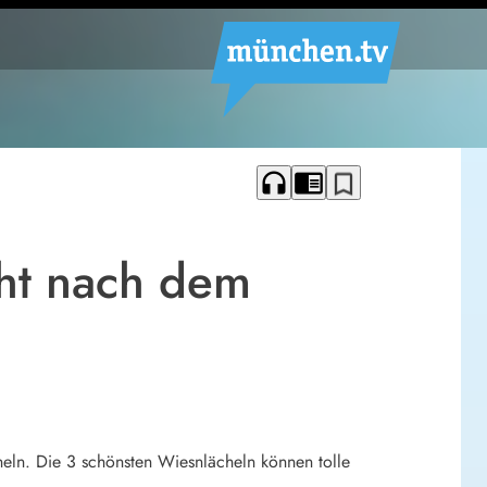
headphones
chrome_reader_mode
bookmark_border
cht nach dem
heln. Die 3 schönsten Wiesnlächeln können tolle