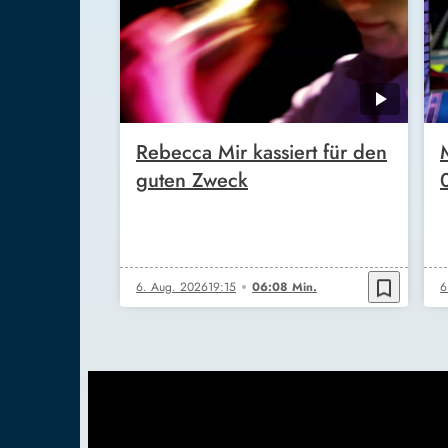
Rebecca Mir kassiert für den
guten Zweck
bookmark_border
6. Aug. 2026
19:15
06:08 Min.
6