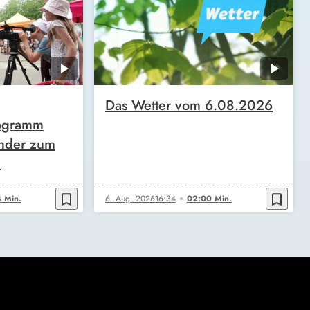
Das Wetter vom 6.08.2026
ogramm
inder zum
n
bookmark_border
bookmark_border
 Min.
6. Aug. 2026
16:34
02:00 Min.