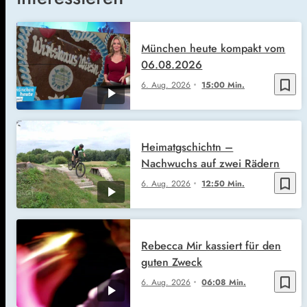
München heute kompakt vom
06.08.2026
bookmark_border
6. Aug. 2026
15:00 Min.
Heimatgschichtn –
Nachwuchs auf zwei Rädern
bookmark_border
6. Aug. 2026
12:50 Min.
Rebecca Mir kassiert für den
guten Zweck
bookmark_border
6. Aug. 2026
06:08 Min.