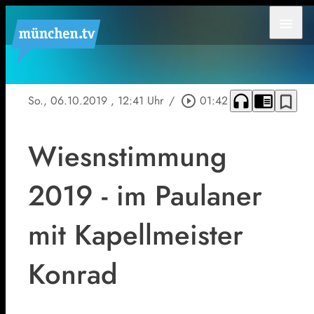
menu
headphones
chrome_reader_mode
bookmark_border
So., 06.10.2019
, 12:41 Uhr
/
play_circle_outline
01:42
Wiesnstimmung
2019 - im Paulaner
mit Kapellmeister
Konrad