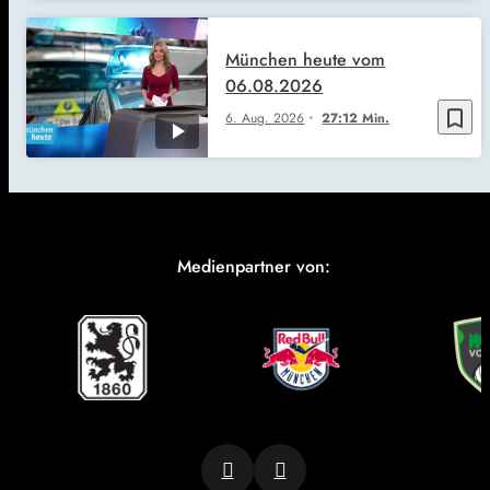
München heute vom
06.08.2026
bookmark_border
6. Aug. 2026
27:12 Min.
Medienpartner von: