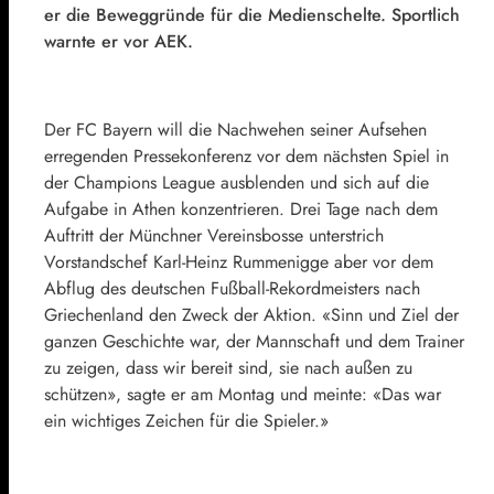
er die Beweggründe für die Medienschelte. Sportlich
warnte er vor AEK.
Der FC Bayern will die Nachwehen seiner Aufsehen
erregenden Pressekonferenz vor dem nächsten Spiel in
der Champions League ausblenden und sich auf die
Aufgabe in Athen konzentrieren. Drei Tage nach dem
Auftritt der Münchner Vereinsbosse unterstrich
Vorstandschef Karl-Heinz Rummenigge aber vor dem
Abflug des deutschen Fußball-Rekordmeisters nach
Griechenland den Zweck der Aktion. «Sinn und Ziel der
ganzen Geschichte war, der Mannschaft und dem Trainer
zu zeigen, dass wir bereit sind, sie nach außen zu
schützen», sagte er am Montag und meinte: «Das war
ein wichtiges Zeichen für die Spieler.»