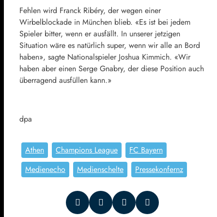
Fehlen wird Franck Ribéry, der wegen einer
Wirbelblockade in München blieb. «Es ist bei jedem
Spieler bitter, wenn er ausfällt. In unserer jetzigen
Situation wäre es natürlich super, wenn wir alle an Bord
haben», sagte Nationalspieler Joshua Kimmich. «Wir
haben aber einen Serge Gnabry, der diese Position auch
überragend ausfüllen kann.»
dpa
Athen
Champions League
FC Bayern
Medienecho
Medienschelte
Pressekonfernz