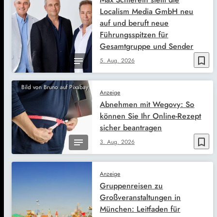
Localism Media GmbH neu
auf und beruft neue
Führungsspitzen für
Gesamtgruppe und Sender
bookmark_border
5. Aug. 2026
Bild von Bruno auf Pixabay
Anzeige
Abnehmen mit Wegovy: So
können Sie Ihr Online-Rezept
sicher beantragen
bookmark_border
3. Aug. 2026
Anzeige
Gruppenreisen zu
Großveranstaltungen in
München: Leitfaden für