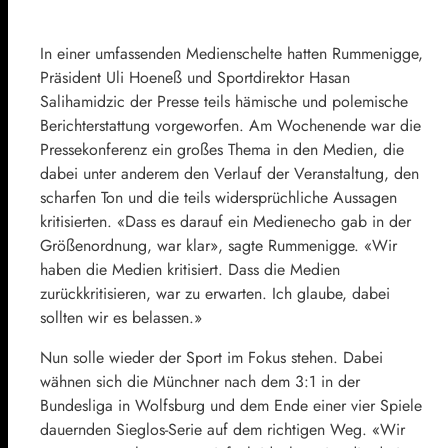
In einer umfassenden Medienschelte hatten Rummenigge,
Präsident Uli Hoeneß und Sportdirektor Hasan
Salihamidzic der Presse teils hämische und polemische
Berichterstattung vorgeworfen. Am Wochenende war die
Pressekonferenz ein großes Thema in den Medien, die
dabei unter anderem den Verlauf der Veranstaltung, den
scharfen Ton und die teils widersprüchliche Aussagen
kritisierten. «Dass es darauf ein Medienecho gab in der
Größenordnung, war klar», sagte Rummenigge. «Wir
haben die Medien kritisiert. Dass die Medien
zurückkritisieren, war zu erwarten. Ich glaube, dabei
sollten wir es belassen.»
Nun solle wieder der Sport im Fokus stehen. Dabei
wähnen sich die Münchner nach dem 3:1 in der
Bundesliga in Wolfsburg und dem Ende einer vier Spiele
dauernden Sieglos-Serie auf dem richtigen Weg. «Wir