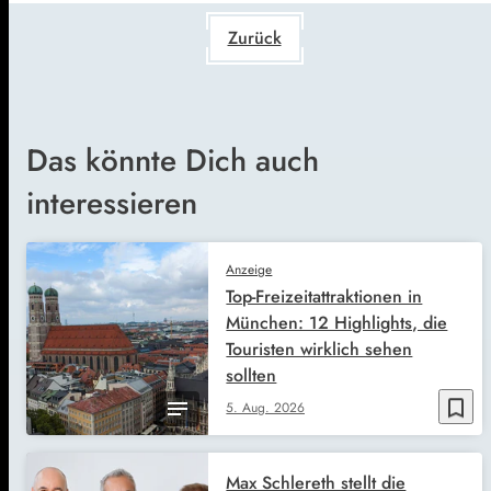
Zurück
Das könnte Dich auch
interessieren
Anzeige
Top-Freizeitattraktionen in
München: 12 Highlights, die
Touristen wirklich sehen
sollten
bookmark_border
5. Aug. 2026
Max Schlereth stellt die