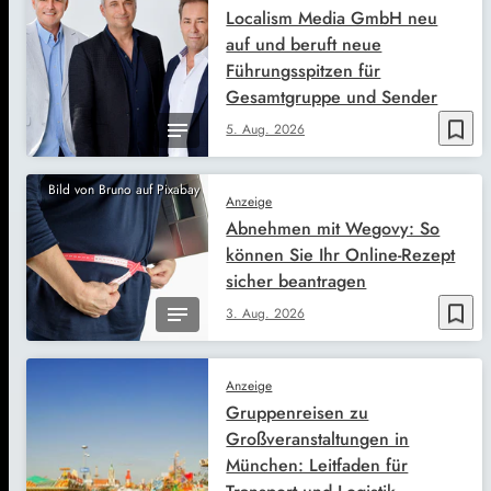
Localism Media GmbH neu
auf und beruft neue
Führungsspitzen für
Gesamtgruppe und Sender
bookmark_border
5. Aug. 2026
Bild von Bruno auf Pixabay
Anzeige
Abnehmen mit Wegovy: So
können Sie Ihr Online-Rezept
sicher beantragen
bookmark_border
3. Aug. 2026
Anzeige
Gruppenreisen zu
Großveranstaltungen in
München: Leitfaden für