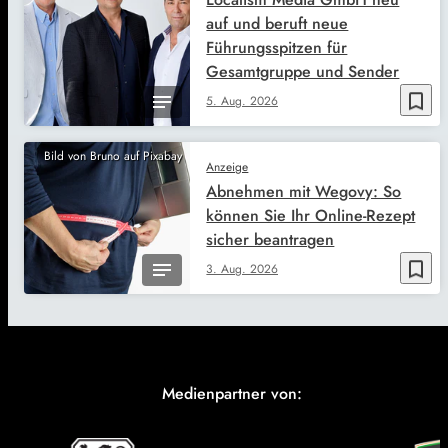
auf und beruft neue
Führungsspitzen für
Gesamtgruppe und Sender
bookmark_border
5. Aug. 2026
Bild von Bruno auf Pixabay
Anzeige
Abnehmen mit Wegovy: So
können Sie Ihr Online-Rezept
sicher beantragen
bookmark_border
3. Aug. 2026
Medienpartner von: