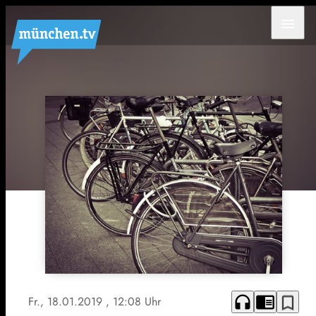
menu
headphones
chrome_reader_mode
bookmark_border
Fr., 18.01.2019
, 12:08 Uhr