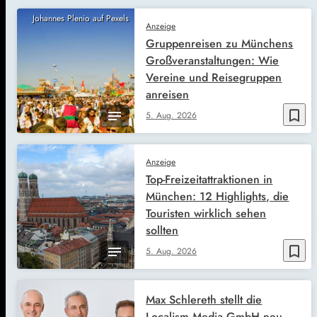
Johannes Plenio auf Pexels
Anzeige
Gruppenreisen zu Münchens
Großveranstaltungen: Wie
Vereine und Reisegruppen
anreisen
bookmark_border
5. Aug. 2026
Anzeige
Top-Freizeitattraktionen in
München: 12 Highlights, die
Touristen wirklich sehen
sollten
bookmark_border
5. Aug. 2026
Max Schlereth stellt die
Localism Media GmbH neu