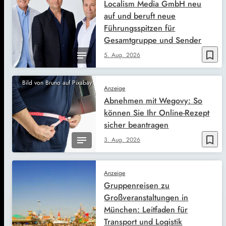
Localism Media GmbH neu
auf und beruft neue
Führungsspitzen für
Gesamtgruppe und Sender
bookmark_border
5. Aug. 2026
Bild von Bruno auf Pixabay
Anzeige
Abnehmen mit Wegovy: So
können Sie Ihr Online-Rezept
sicher beantragen
bookmark_border
3. Aug. 2026
Anzeige
Gruppenreisen zu
Großveranstaltungen in
München: Leitfaden für
Transport und Logistik