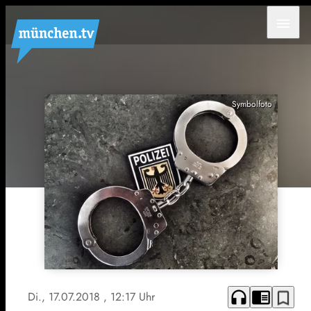
menu
Symbolfoto
headphones
chrome_reader_mode
bookmark_border
Di., 17.07.2018
, 12:17 Uhr