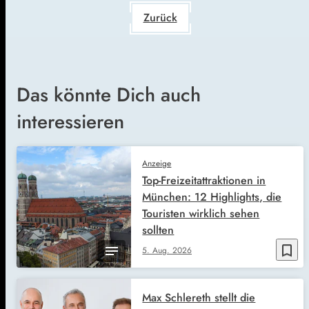
Zurück
Das könnte Dich auch
interessieren
Anzeige
Top-Freizeitattraktionen in
München: 12 Highlights, die
Touristen wirklich sehen
sollten
bookmark_border
5. Aug. 2026
Max Schlereth stellt die