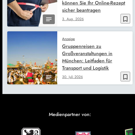
können Sie Ihr Online-Rezept
sicher beantragen
bookmark_border
3. Aug. 2026
Anzeige
Gruppenreisen zu
Großveranstaltungen in
München: Leitfaden für
Transport und Logistik
bookmark_border
30. Juli 2026
Medienpartner von: