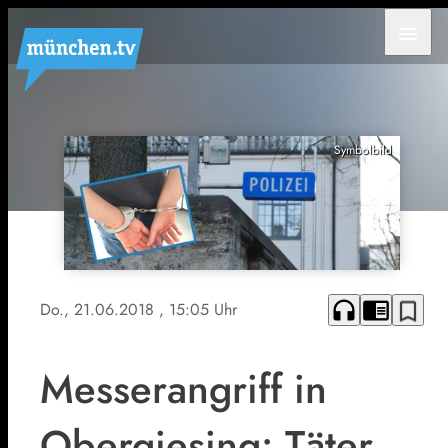
menu
Symbolbild
headphones
chrome_reader_mode
bookmark_border
Do., 21.06.2018
, 15:05 Uhr
Messerangriff in
Obergiesing: Täter