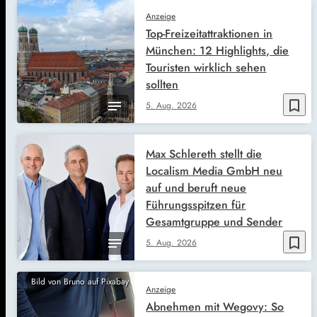
Anzeige
Top-Freizeitattraktionen in
München: 12 Highlights, die
Touristen wirklich sehen
sollten
bookmark_border
5. Aug. 2026
Max Schlereth stellt die
Localism Media GmbH neu
auf und beruft neue
Führungsspitzen für
Gesamtgruppe und Sender
bookmark_border
5. Aug. 2026
Bild von Bruno auf Pixabay
Anzeige
Abnehmen mit Wegovy: So