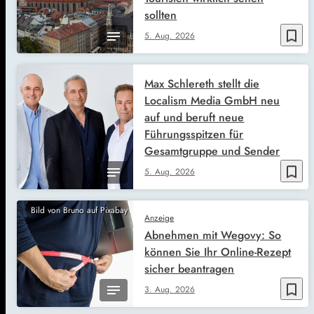
sollten
bookmark_border
5. Aug. 2026
Max Schlereth stellt die
Localism Media GmbH neu
auf und beruft neue
Führungsspitzen für
Gesamtgruppe und Sender
bookmark_border
5. Aug. 2026
Bild von Bruno auf Pixabay
Anzeige
Abnehmen mit Wegovy: So
können Sie Ihr Online-Rezept
sicher beantragen
bookmark_border
3. Aug. 2026