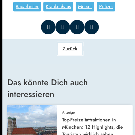
Bauarbeiter
Krankenhaus
Messer
Polizei
Zurück
Das könnte Dich auch
interessieren
Anzeige
Top-Freizeitattraktionen in
München: 12 Highlights, die
Touristen wirklich sehen