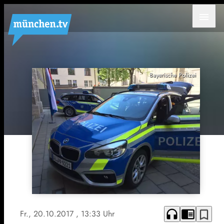
menu
Bayerische Polizei
headphones
chrome_reader_mode
bookmark_border
Fr., 20.10.2017
, 13:33 Uhr