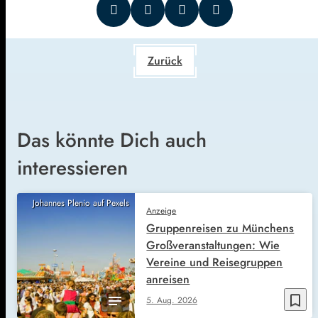
Zurück
Das könnte Dich auch
interessieren
Johannes Plenio auf Pexels
Anzeige
Gruppenreisen zu Münchens
Großveranstaltungen: Wie
Vereine und Reisegruppen
anreisen
bookmark_border
5. Aug. 2026