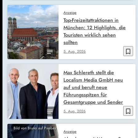
Anzeige
Top-Freizeitattraktionen in
München: 12 Highlights, die
Touristen wirklich sehen
sollten
bookmark_border
5. Aug. 2026
Max Schlereth stellt die
Localism Media GmbH neu
auf und beruft neue
Führungsspitzen für
Gesamtgruppe und Sender
bookmark_border
5. Aug. 2026
Bild von Bruno auf Pixabay
Anzeige