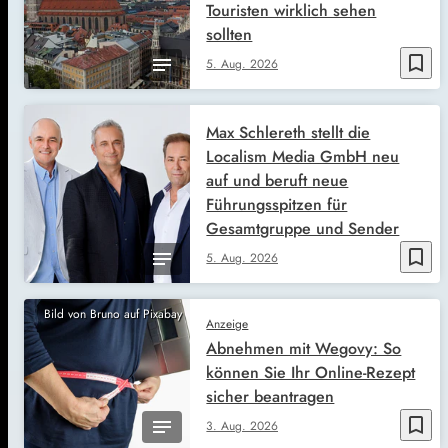
Touristen wirklich sehen
sollten
bookmark_border
5. Aug. 2026
Max Schlereth stellt die
Localism Media GmbH neu
auf und beruft neue
Führungsspitzen für
Gesamtgruppe und Sender
bookmark_border
5. Aug. 2026
Bild von Bruno auf Pixabay
Anzeige
Abnehmen mit Wegovy: So
können Sie Ihr Online-Rezept
sicher beantragen
bookmark_border
3. Aug. 2026