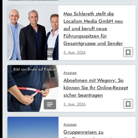
Max Schlereth stellt die
Localism Media GmbH neu
auf und beruft neue
Führungsspitzen für
Gesamtgruppe und Sender
bookmark_border
5. Aug. 2026
Bild von Bruno auf Pixabay
Anzeige
Abnehmen mit Wegovy: So
können Sie Ihr Online-Rezept
sicher beantragen
bookmark_border
3. Aug. 2026
Anzeige
Gruppenreisen zu