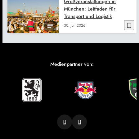
Großveranstaltungen in
München: Leitfaden für
Transport und Logistik
bookmark_border
30. Juli 2026
Medienpartner von: