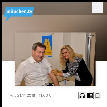
menu
StMGP
headphones
chrome_reader_mode
bookmark_border
Mi., 21.11.2018
, 11:00 Uhr