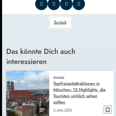
Zurück
Das könnte Dich auch
interessieren
Anzeige
Top-Freizeitattraktionen in
München: 12 Highlights, die
Touristen wirklich sehen
sollten
bookmark_border
5. Aug. 2026