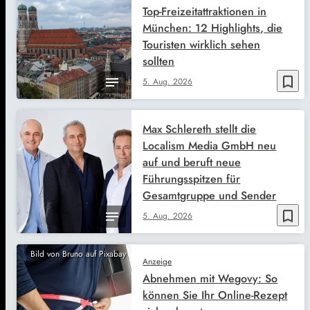
Top-Freizeitattraktionen in
München: 12 Highlights, die
Touristen wirklich sehen
sollten
bookmark_border
5. Aug. 2026
Max Schlereth stellt die
Localism Media GmbH neu
auf und beruft neue
Führungsspitzen für
Gesamtgruppe und Sender
bookmark_border
5. Aug. 2026
Bild von Bruno auf Pixabay
Anzeige
Abnehmen mit Wegovy: So
können Sie Ihr Online-Rezept