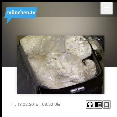
menu
Symbolbild (C) BWZ
headphones
chrome_reader_mode
bookmark_border
Fr., 19.02.2016
, 08:53 Uhr