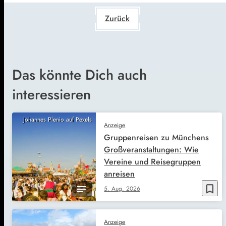
Zurück
Das könnte Dich auch
interessieren
Johannes Plenio auf Pexels
Anzeige
Gruppenreisen zu Münchens
Großveranstaltungen: Wie
Vereine und Reisegruppen
anreisen
bookmark_border
5. Aug. 2026
Anzeige