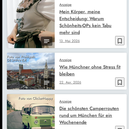
Anzeige
Mein Körper, meine
Entscheidung: Warum
Schönheits-OPs kein Tabu
mehr sind
bookmark_border
13. Mai 2026
Foto von Prakhyath
Anzeige
DESHPANDE
Wie Münchner ohne Stress fit
bleiben
bookmark_border
22. Apr. 2026
Foto von ClickerHappy
Anzeige
Die schönsten Camperrouten
rund um München für ein
Wochenende