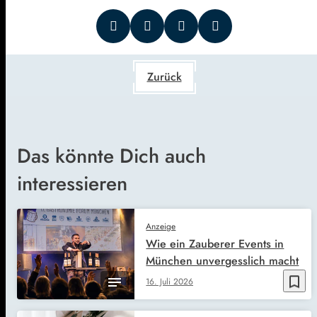
Zurück
Das könnte Dich auch
interessieren
Anzeige
Wie ein Zauberer Events in
München unvergesslich macht
bookmark_border
16. Juli 2026