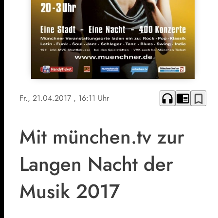
headphones
chrome_reader_mode
bookmark_border
Fr., 21.04.2017
, 16:11 Uhr
Mit münchen.tv zur
Langen Nacht der
Musik 2017