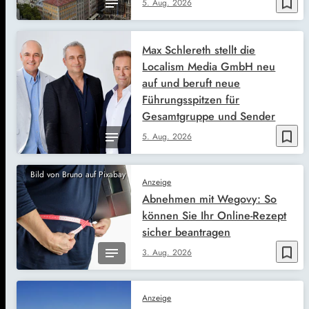
bookmark_border
5. Aug. 2026
Max Schlereth stellt die
Localism Media GmbH neu
auf und beruft neue
Führungsspitzen für
Gesamtgruppe und Sender
bookmark_border
5. Aug. 2026
Bild von Bruno auf Pixabay
Anzeige
Abnehmen mit Wegovy: So
können Sie Ihr Online-Rezept
sicher beantragen
bookmark_border
3. Aug. 2026
Anzeige