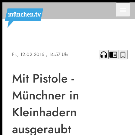
menu
headphones
chrome_reader_mode
bookmark_border
Fr., 12.02.2016
, 14:57 Uhr
Mit Pistole -
Münchner in
Kleinhadern
ausgeraubt