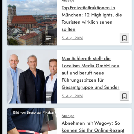
Anzeige
Top-Freizeitattraktionen in
München: 12 Highlights, die
Touristen wirklich sehen
sollten
bookmark_border
5. Aug. 2026
Max Schlereth stellt die
Localism Media GmbH neu
auf und beruft neue
Führungsspitzen für
Gesamtgruppe und Sender
bookmark_border
5. Aug. 2026
Bild von Bruno auf Pixabay
Anzeige
Abnehmen mit Wegovy: So
können Sie Ihr Online-Rezept