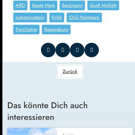
ARD
Beate Merk
Beckmann
Gustl Mollath
Justizministerin
Kritik
OLG Nürnberg
Psychiatrie
Regensburg
Zurück
Das könnte Dich auch
interessieren