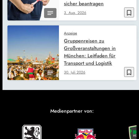
sicher beantragen
bookmark_border
3. Aug. 2026
Anzeige
Gruppenreisen zu
Großveranstaltungen in
München: Leitfaden für
Transport und Logistik
bookmark_border
30. Juli 2026
Medienpartner von: