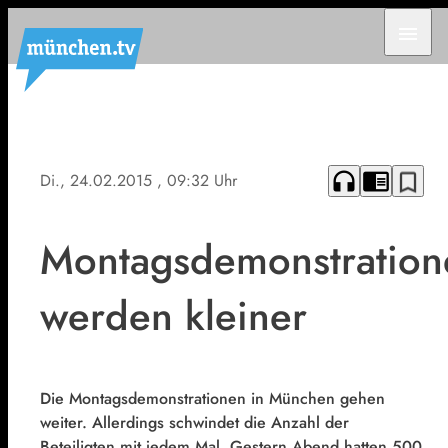
menu
headphones
chrome_reader_mode
bookmark_border
Di., 24.02.2015
, 09:32 Uhr
Montagsdemonstration
werden kleiner
Die Montagsdemonstrationen in München gehen
weiter. Allerdings schwindet die Anzahl der
Beteiligten mit jedem Mal. Gestern Abend hatten 500