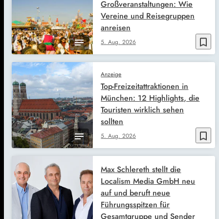
Großveranstaltungen: Wie
Vereine und Reisegruppen
anreisen
bookmark_border
5. Aug. 2026
Anzeige
Top-Freizeitattraktionen in
München: 12 Highlights, die
Touristen wirklich sehen
sollten
bookmark_border
5. Aug. 2026
Max Schlereth stellt die
Localism Media GmbH neu
auf und beruft neue
Führungsspitzen für
Gesamtgruppe und Sender