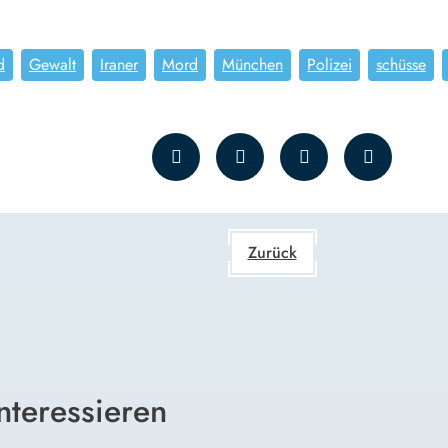
d
Gewalt
Iraner
Mord
München
Polizei
schüsse
Zurück
nteressieren