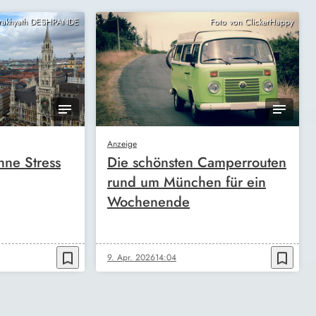
Prakhyath DESHPANDE
Foto von ClickerHappy
Anzeige
ne Stress
Die schönsten Camperrouten
rund um München für ein
Wochenende
bookmark_border
bookmark_border
9. Apr. 2026
14:04