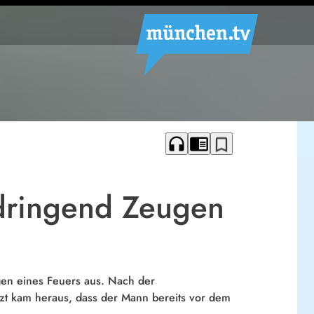
headphones
chrome_reader_mode
bookmark_border
 dringend Zeugen
egen eines Feuers aus. Nach der
zt kam heraus, dass der Mann bereits vor dem