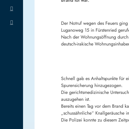
Brand tot war.
Der Notruf wegen des Feuers ging
Luganoweg 15 in Fürstenried geru
Nach der Wohnungsöffnung durch d
deutsch-irakische Wohnungsinhaber
Schnell gab es Anhaltspunkte für
Spurensicherung hinzugezogen.
Die gerichtsmedizinische Untersuc
auszugehen ist.
Bereits einen Tag vor dem Brand k
„schussähnliche“ Knallgeräusche i
Die Polizei konnte zu diesem Zeit