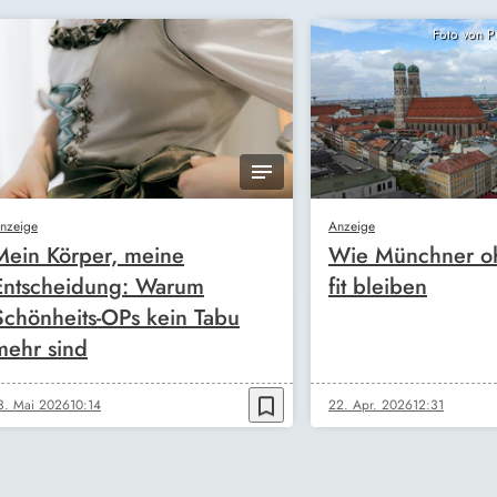
Foto von 
nzeige
Anzeige
Mein Körper, meine
Wie Münchner oh
Entscheidung: Warum
fit bleiben
Schönheits-OPs kein Tabu
mehr sind
bookmark_border
3. Mai 2026
10:14
22. Apr. 2026
12:31