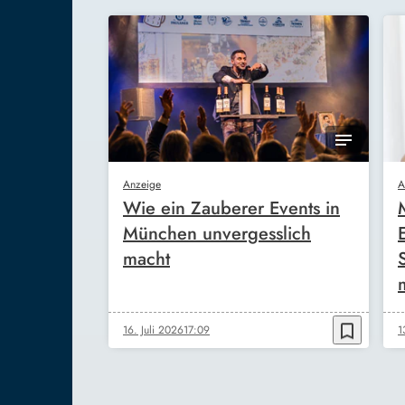
Anzeige
A
Wie ein Zauberer Events in
München unvergesslich
macht
bookmark_border
16. Juli 2026
17:09
1