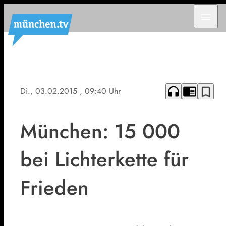
menu
headphones
chrome_reader_mode
bookmark_border
Di., 03.02.2015
, 09:40 Uhr
München: 15 000
bei Lichterkette für
Frieden