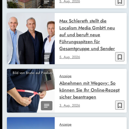
bookmark_border
5. Aug. 2026
Max Schlereth stellt die
Localism Media GmbH neu
auf und beruft neue
Führungsspitzen für
Gesamtgruppe und Sender
bookmark_border
5. Aug. 2026
Bild von Bruno auf Pixabay
Anzeige
Abnehmen mit Wegovy: So
können Sie Ihr Online-Rezept
sicher beantragen
bookmark_border
3. Aug. 2026
Anzeige