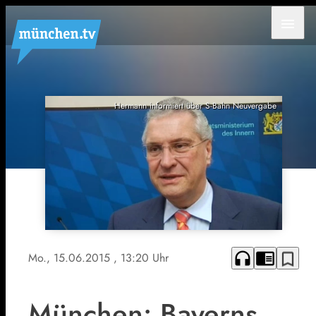
menu
Hermann informiert über S-Bahn Neuvergabe
headphones
chrome_reader_mode
bookmark_border
Mo., 15.06.2015
, 13:20 Uhr
München: Bayerns