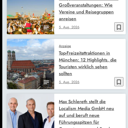
Großveranstaltungen: Wie
Vereine und Reisegruppen
anreisen
bookmark_border
5. Aug. 2026
Anzeige
Top-Freizeitattraktionen in
München: 12 Highlights, die
Touristen wirklich sehen
sollten
bookmark_border
5. Aug. 2026
Max Schlereth stellt die
Localism Media GmbH neu
auf und beruft neue
Führungsspitzen für