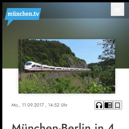
menu
Symbolfoto
headphones
chrome_reader_mode
bookmark_border
Mo., 11.09.2017
, 14:52 Uhr
München-Berlin in 4