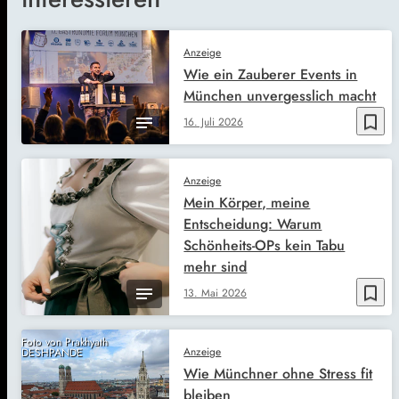
Anzeige
Wie ein Zauberer Events in
München unvergesslich macht
bookmark_border
16. Juli 2026
Anzeige
Mein Körper, meine
Entscheidung: Warum
Schönheits-OPs kein Tabu
mehr sind
bookmark_border
13. Mai 2026
Foto von Prakhyath
Anzeige
DESHPANDE
Wie Münchner ohne Stress fit
bleiben