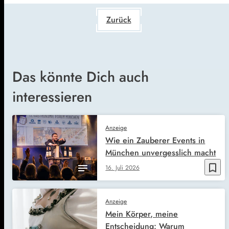
Zurück
Das könnte Dich auch
interessieren
Anzeige
Wie ein Zauberer Events in
München unvergesslich macht
bookmark_border
16. Juli 2026
Anzeige
Mein Körper, meine
Entscheidung: Warum