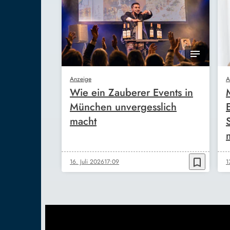
Anzeige
A
Wie ein Zauberer Events in
München unvergesslich
macht
bookmark_border
16. Juli 2026
17:09
1