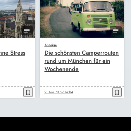
Anzeige
ne Stress
Die schönsten Camperrouten
rund um München für ein
Wochenende
bookmark_border
bookmark_border
9. Apr. 2026
14:04