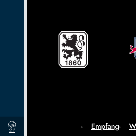
Empfang
W
21°