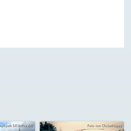
Prakhyath DESHPANDE
Foto von ClickerHappy