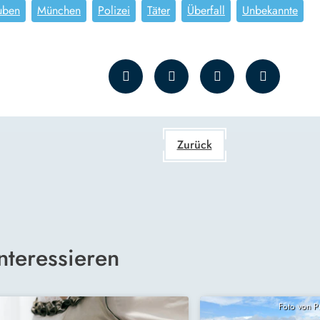
uben
München
Polizei
Täter
Überfall
Unbekannte
Zurück
nteressieren
Foto von 