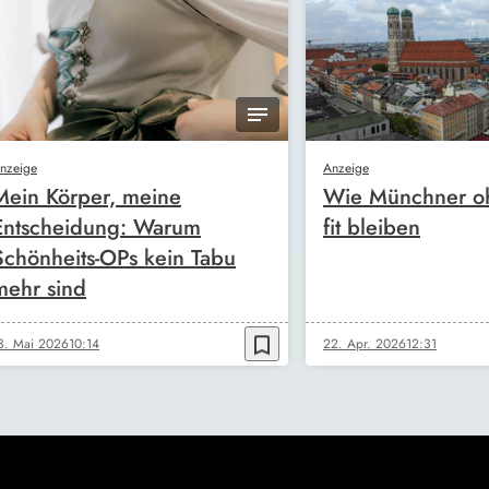
nzeige
Anzeige
Mein Körper, meine
Wie Münchner oh
Entscheidung: Warum
fit bleiben
Schönheits-OPs kein Tabu
mehr sind
bookmark_border
3. Mai 2026
10:14
22. Apr. 2026
12:31